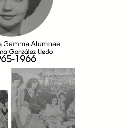
ta Gamma Alumnae
na González Lledo
965-1966