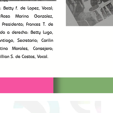
a:
Betty f. de Lopez, Vocal;
 Rosa Marina Gonzalez,
e Presidenta; Frances T. de
erda a derecha: Betty Lugo,
tiago, Secretaria; Carilin
tina Morales, Consejera;
llian S. de Costas, Vocal.