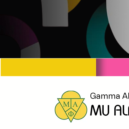
Gamma Al
MU AL