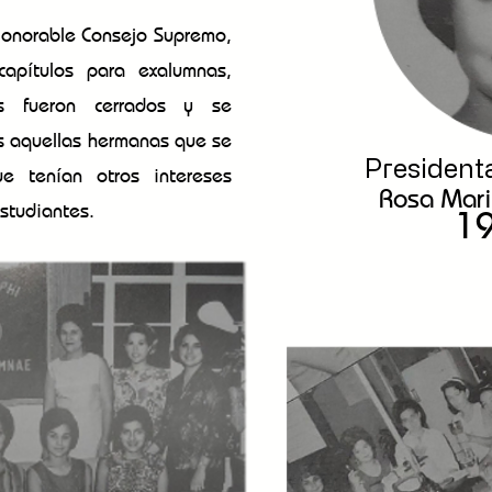
Honorable Consejo Supremo,
apítulos para exalumnas,
os fueron cerrados y se
as aquellas hermanas que se
Presiden
e tenían otros intereses
Rosa Mari
studiantes.
1
mnae